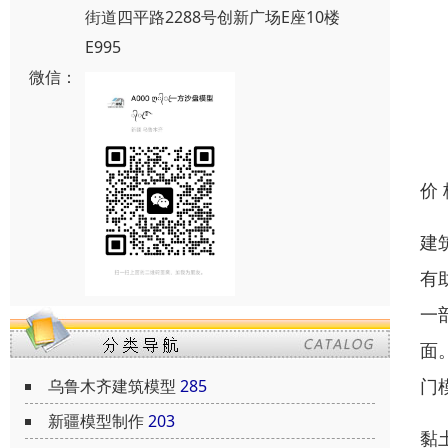
街道四平路2288号创新广场E座10楼
E995
微信：
价
建
有
一
面
门
乌鲁木齐建筑模型
285
新疆模型制作
203
黏