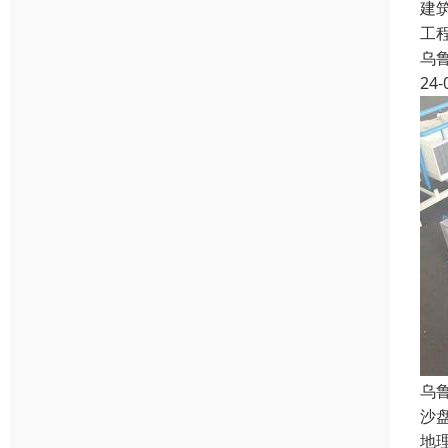
建
工
乌
24-
乌
沙
地