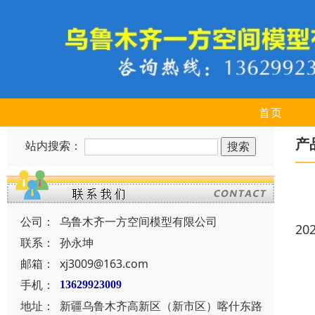
首页
产
站内搜索：
公司：
乌鲁木齐一方空间模型有限公司
20
联系：
孙永坤
邮箱：
xj3009@163.com
手机：
13629923009
地址：
新疆乌鲁木齐高新区（新市区）喀什东路