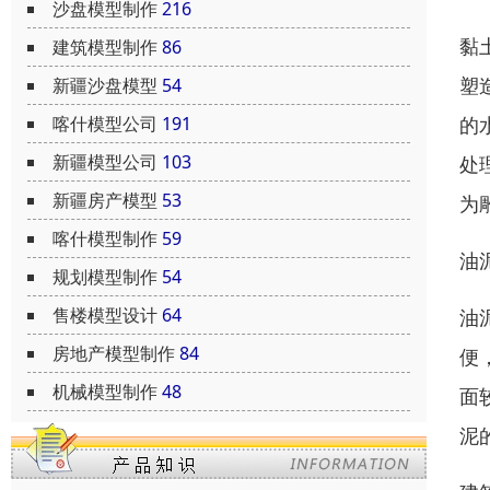
沙盘模型制作
216
黏
建筑模型制作
86
塑
新疆沙盘模型
54
的
喀什模型公司
191
新疆模型公司
103
处
新疆房产模型
53
为
喀什模型制作
59
油
规划模型制作
54
售楼模型设计
64
油
房地产模型制作
84
便
机械模型制作
48
面
泥