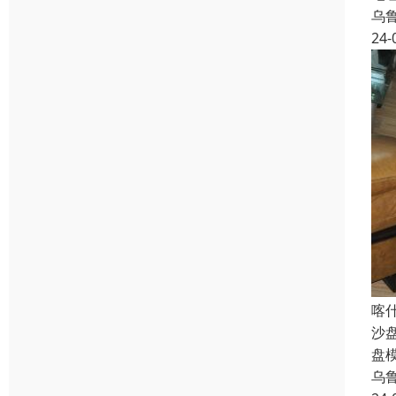
乌
24-
喀
沙
盘
乌