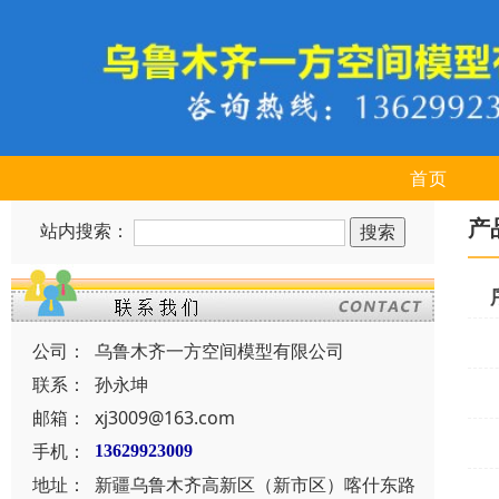
首页
产
站内搜索：
公司：
乌鲁木齐一方空间模型有限公司
联系：
孙永坤
邮箱：
xj3009@163.com
手机：
13629923009
地址：
新疆乌鲁木齐高新区（新市区）喀什东路