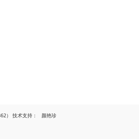
362）
技
术
支
持
：
颜艳珍