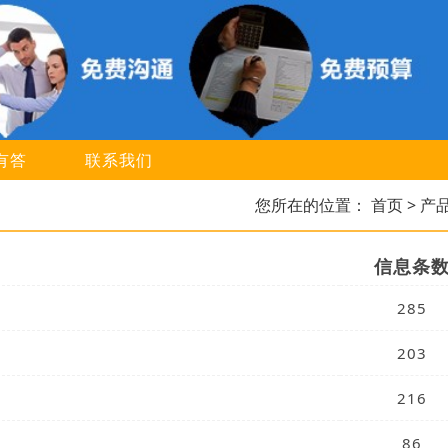
有答
联系我们
您所在的位置：
首页
> 产
信息条
285
203
216
86