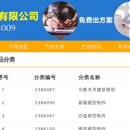
产品信息
产品分类
产品知识
有问
品分类
序号
分类编号
分类名称
1
2386087
乌鲁木齐建筑模型
2
2386090
新疆模型制作
3
2386091
沙盘模型制作
4
2386100
建筑模型制作