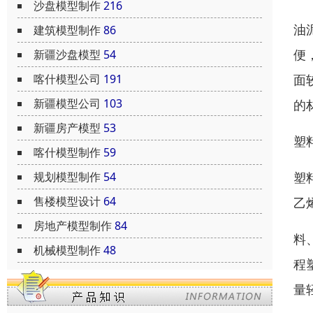
沙盘模型制作
216
油
建筑模型制作
86
便
新疆沙盘模型
54
面
喀什模型公司
191
新疆模型公司
103
的
新疆房产模型
53
塑
喀什模型制作
59
塑
规划模型制作
54
售楼模型设计
64
乙
房地产模型制作
84
料
机械模型制作
48
程
量