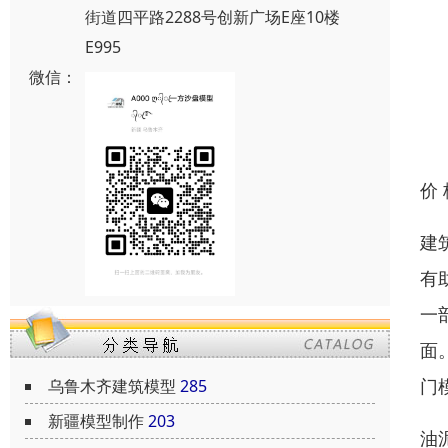
街道四平路2288号创新广场E座10楼
E995
微信：
价
建
有
一
面
门
乌鲁木齐建筑模型
285
新疆模型制作
203
油