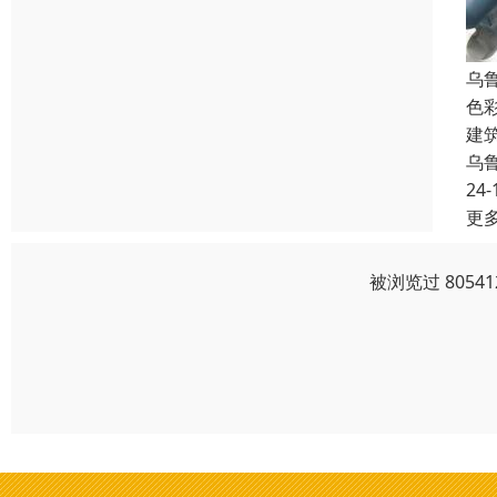
乌
色
建
乌
24-
更
被浏览过 805