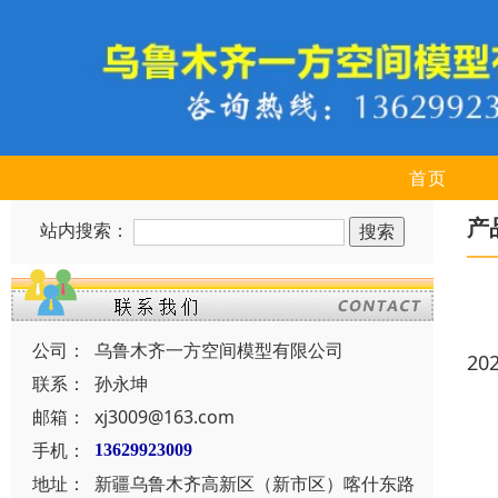
首页
产
站内搜索：
公司：
乌鲁木齐一方空间模型有限公司
20
联系：
孙永坤
邮箱：
xj3009@163.com
手机：
13629923009
地址：
新疆乌鲁木齐高新区（新市区）喀什东路