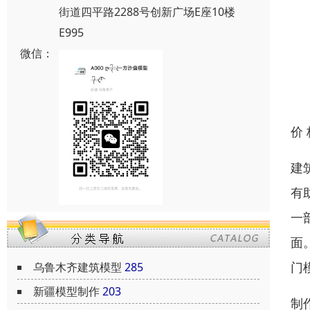
街道四平路2288号创新广场E座10楼
E995
微信：
价
建
有
一
面
门
乌鲁木齐建筑模型
285
新疆模型制作
203
制