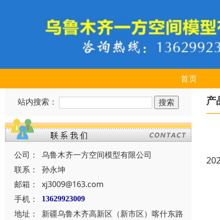
首页
产
站内搜索：
公司：
乌鲁木齐一方空间模型有限公司
20
联系：
孙永坤
邮箱：
xj3009@163.com
手机：
13629923009
地址：
新疆乌鲁木齐高新区（新市区）喀什东路