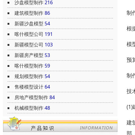
沙盘模型制作
216
制
建筑模型制作
86
新疆沙盘模型
54
根
喀什模型公司
191
模
新疆模型公司
103
新疆房产模型
53
预
喀什模型制作
59
制
规划模型制作
54
售楼模型设计
64
技
房地产模型制作
84
(
机械模型制作
48
建
部