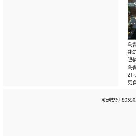
乌
建
照
乌
21-
更
被浏览过 806