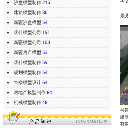
考
沙盘模型制作
216
建筑模型制作
86
景
新疆沙盘模型
54
喀什模型公司
191
新疆模型公司
103
新疆房产模型
53
喀什模型制作
59
规划模型制作
54
售楼模型设计
64
房地产模型制作
84
机械模型制作
48
乌
建
有