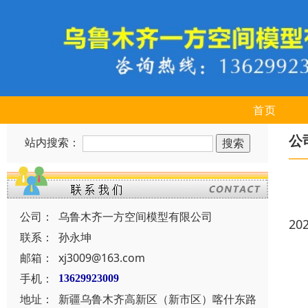
首页
公
站内搜索：
公司：
乌鲁木齐一方空间模型有限公司
20
联系：
孙永坤
邮箱：
xj3009@163.com
手机：
13629923009
地址：
新疆乌鲁木齐高新区（新市区）喀什东路